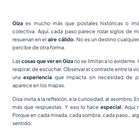
Giza
es mucho más que postales históricas o im
colectiva. Aquí, cada paso parece rozar siglos de mi
resuenan en el
aire cálido.
No es un destino cualquie
percibe de otra forma.
Las
cosas que ver en Giza
no se limitan a lo evidente.
respirar, de escuchar. Observar el contraste entre la 
una
experiencia
que impacta sin necesidad de pa
aparece en los mapas.
Giza invita a la reflexión, a la curiosidad, al asombro.
más que respuestas. Y eso lo hace
especial.
Aquí n
Porque en cada mirada, cada sombra, cada paso… algo
sentido.