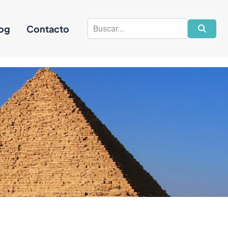
a
og
Contacto