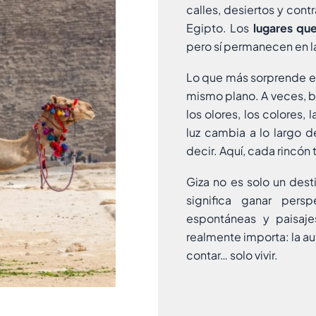
calles, desiertos y con
Egipto. Los
lugares que
pero sí permanecen en 
Lo que más sorprende es
mismo plano. A veces, ba
los olores, los colores, 
luz cambia a lo largo d
decir. Aquí, cada rincón 
Giza no es solo un dest
significa ganar persp
espontáneas y paisaje
realmente importa: la au
contar… solo vivir.