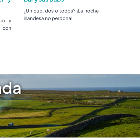
¿Un pub, dos o todos? ¡La noche
irlandesa no perdona!
ico y
s con
nda