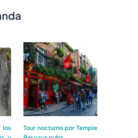
landa
los
Tour nocturno por Temple
er y
Bar y sus pubs