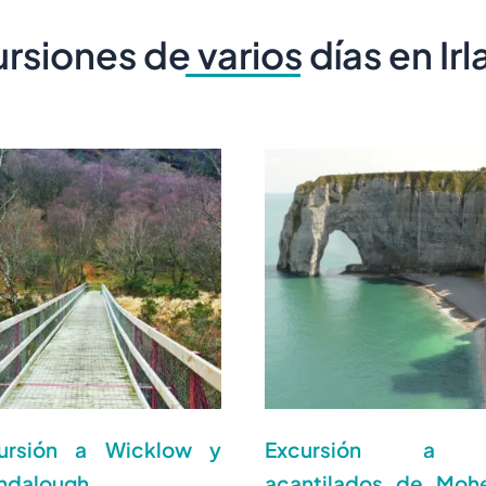
rsiones de varios días en Ir
ursión a Wicklow y
Excursión a 
ndalough
acantilados de Moh