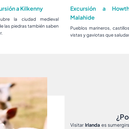
ursión a Kilkenny
Excursión a Howt
Malahide
ubre la ciudad medieval
e las piedras también saben
Pueblos marineros, castillo
r.
vistas y gaviotas que saluda
¿Por
Visitar
Irlanda
es sumergirs