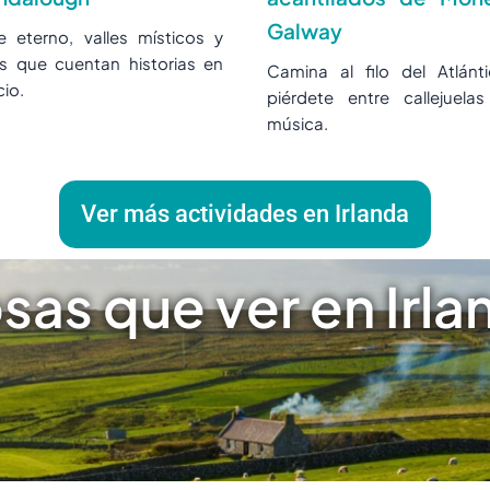
Galway
e eterno, valles místicos y
as que cuentan historias en
Camina al filo del Atlánt
cio.
piérdete entre callejuela
música.
Ver más actividades en Irlanda
sas que ver en Irla