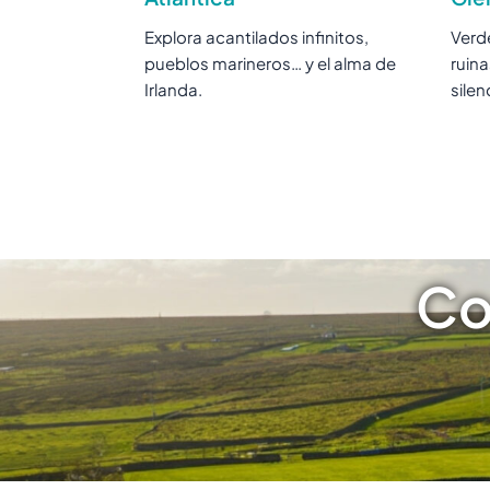
Explora acantilados infinitos,
Verd
pueblos marineros… y el alma de
ruin
Irlanda.
silen
Co