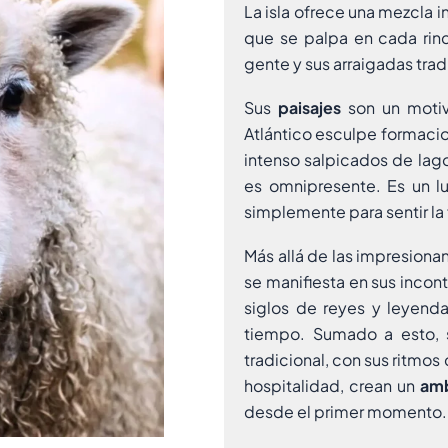
La isla ofrece una mezcla 
que se palpa en cada rinc
gente y sus arraigadas trad
Sus
paisajes
son un motiv
Atlántico esculpe formacio
intenso salpicados de lago
es omnipresente. Es un l
simplemente para sentir la 
Más allá de las impresiona
se manifiesta en sus incon
siglos de reyes y leyendas
tiempo. Sumado a esto, s
tradicional, con sus ritmos
hospitalidad, crean un
amb
desde el primer momento.