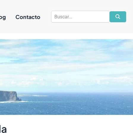
a
og
Contacto
da