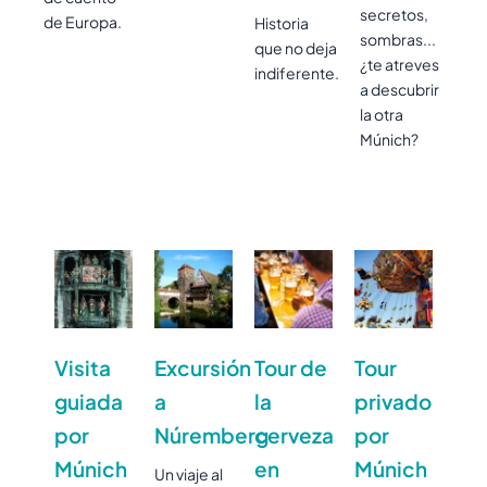
secretos,
de Europa.
Historia
sombras...
que no deja
¿te atreves
indiferente.
a descubrir
la otra
Múnich?
Visita
Excursión
Tour de
Tour
guiada
a
la
privado
por
Núremberg
cerveza
por
Múnich
en
Múnich
Un viaje al