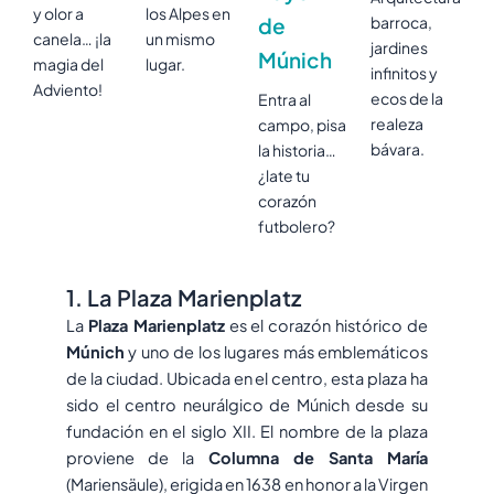
y olor a
los Alpes en
de
barroca,
canela… ¡la
un mismo
jardines
Múnich
magia del
lugar.
infinitos y
Adviento!
ecos de la
Entra al
realeza
campo, pisa
bávara.
la historia…
¿late tu
corazón
futbolero?
1. La Plaza Marienplatz
La
Plaza Marienplatz
es el corazón histórico de
Múnich
y uno de los lugares más emblemáticos
de la ciudad. Ubicada en el centro, esta plaza ha
sido el centro neurálgico de Múnich desde su
fundación en el siglo XII. El nombre de la plaza
proviene de la
Columna de Santa María
(Mariensäule), erigida en 1638 en honor a la Virgen