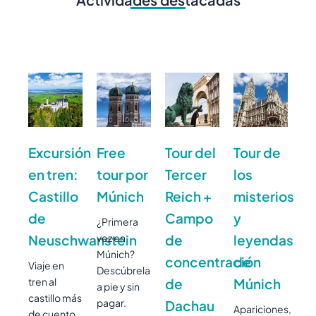
Excursión
Free
Tour del
Tour de
en tren:
tour por
Tercer
los
Castillo
Múnich
Reich +
misterios
de
Campo
y
¿Primera
Neuschwanstein
vez en
de
leyendas
Múnich?
concentración
de
Viaje en
Descúbrela
tren al
de
Múnich
a pie y sin
castillo más
pagar.
Dachau
Apariciones,
de cuento