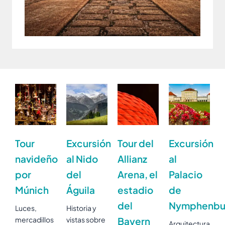
Tour
Excursión
Tour del
Excursión
navideño
al Nido
Allianz
al
por
del
Arena, el
Palacio
Múnich
Águila
estadio
de
del
Nymphenbu
Luces,
Historia y
mercadillos
vistas sobre
Bayern
Arquitectura