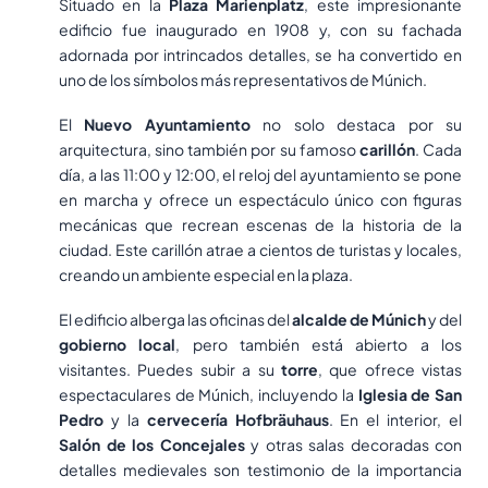
Situado en la
Plaza Marienplatz
, este impresionante
edificio fue inaugurado en 1908 y, con su fachada
adornada por intrincados detalles, se ha convertido en
uno de los símbolos más representativos de Múnich.
El
Nuevo Ayuntamiento
no solo destaca por su
arquitectura, sino también por su famoso
carillón
. Cada
día, a las 11:00 y 12:00, el reloj del ayuntamiento se pone
en marcha y ofrece un espectáculo único con figuras
mecánicas que recrean escenas de la historia de la
ciudad. Este carillón atrae a cientos de turistas y locales,
creando un ambiente especial en la plaza.
El edificio alberga las oficinas del
alcalde de Múnich
y del
gobierno local
, pero también está abierto a los
visitantes. Puedes subir a su
torre
, que ofrece vistas
espectaculares de Múnich, incluyendo la
Iglesia de San
Pedro
y la
cervecería Hofbräuhaus
. En el interior, el
Salón de los Concejales
y otras salas decoradas con
detalles medievales son testimonio de la importancia