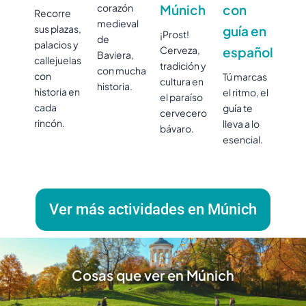
corazón
Múnich
con
Recorre
medieval
sus plazas,
guía en
¡Prost!
de
palacios y
Cerveza,
español
Baviera,
callejuelas
tradición y
con mucha
con
Tú marcas
cultura en
historia.
historia en
el ritmo, el
el paraíso
cada
guía te
cervecero
rincón.
lleva a lo
bávaro.
esencial.
Ver más actividades en Múnich
Cosas que ver en Múnich