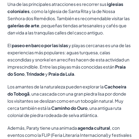
Una de las principales atracciones es recorrer sus
iglesias
coloniales
, como la Iglesia de Santa Rita y la de Nossa
Senhora dos Remédios. También es recomendable visitar las
galerías de arte
, pequeñas tiendas artesanales y cafés que
dan vida a las tranquilas calles del casco antiguo.
El
paseo en barco por las islas
y playas cercanas es una de las
experiencias más populares: aguas turquesa, calas
escondidas y snorkel en arrecifes hacen de esta actividad un
imprescindible. Entre las playas más conocidas están
Praia
do Sono
,
Trindade
y
Praia da Lula
.
Los amantes de la naturaleza pueden explorar la
Cachoeira
do Tobogã
, una cascada con una gran piedra lisa por donde
los visitantes se deslizan como en un tobogán natural. Muy
cerca también está la
Caminho do Ouro
, una antigua ruta
colonial de piedra rodeada de selva atlántica.
Además, Paraty tiene una animada
agenda cultural
, con
eventos como la FLIP (Feria Literaria Internacional) y festivales