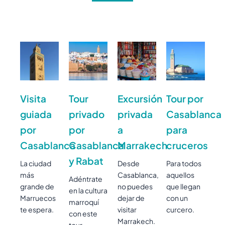
Visita
Tour
Excursión
Tour por
guiada
privado
privada
Casablanca
por
por
a
para
Casablanca
Casablanca
Marrakech
cruceros
y Rabat
La ciudad
Desde
Para todos
más
Casablanca,
aquellos
Adéntrate
grande de
no puedes
que llegan
en la cultura
Marruecos
dejar de
con un
marroquí
te espera.
visitar
curcero.
con este
Marrakech.
tour