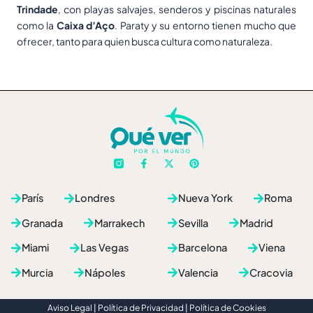
Trindade
, con playas salvajes, senderos y piscinas naturales
como la
Caixa d’Aço
. Paraty y su entorno tienen mucho que
ofrecer, tanto para quien busca cultura como naturaleza.
F
X
P
a
-
i
c
t
n
e
w
t
París
Londres
Nueva York
Roma
b
i
e
o
t
r
o
t
e
Granada
Marrakech
Sevilla
Madrid
k
e
s
-
r
t
Miami
Las Vegas
Barcelona
Viena
f
Murcia
Nápoles
Valencia
Cracovia
Aviso Legal
|
Política de Privacidad
|
Política de Cookies