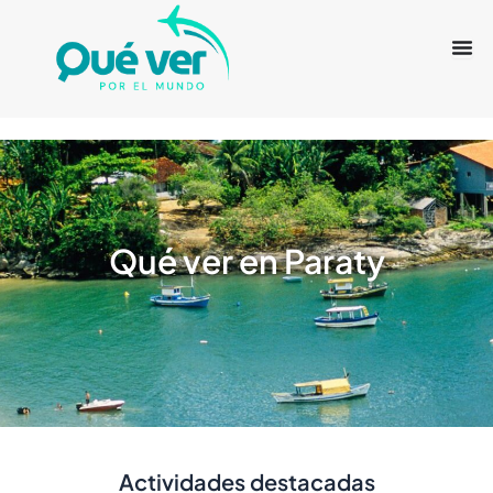
Ir
al
contenido
Qué ver en Paraty
Actividades destacadas