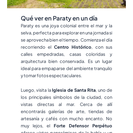
Qué ver en Paraty en un día
Paraty es una joya colonial entre el mar y la
selva, perfecta para explorar en una jornada si
se aprovecha bien el tiempo. Comienza el día
recorriendo el
Centro Histórico
, con sus
calles empedradas, casas coloridas y
arquitectura bien conservada. Es un lugar
ideal para empaparse del ambiente tranquilo
y tomar fotos espectaculares.
Luego, visita la
Iglesia de Santa Rita
, uno de
los principales símbolos de la ciudad, con
vistas directas al mar. Cerca de allí
encontrarás galerías de arte, tiendas de
artesanía y cafés con mucho encanto. No
muy lejos, el
Forte Defensor Perpétuo
ofrece vistas panorámicas de la bahía y un