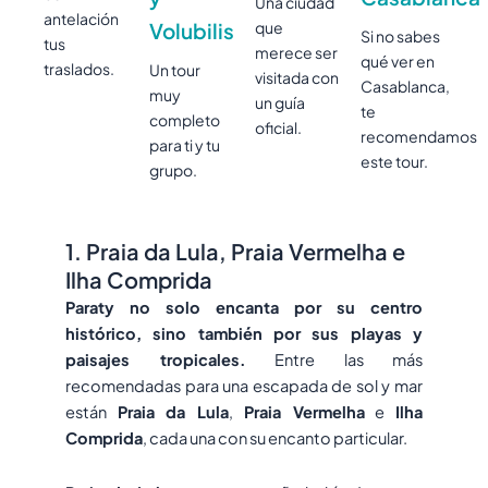
Una ciudad
antelación
Volubilis
que
Si no sabes
tus
merece ser
qué ver en
traslados.
Un tour
visitada con
Casablanca,
muy
un guía
te
completo
oficial.
recomendamos
para ti y tu
este tour.
grupo.
1. Praia da Lula, Praia Vermelha e
Ilha Comprida
Paraty no solo encanta por su centro
histórico, sino también por sus playas y
paisajes tropicales.
Entre las más
recomendadas para una escapada de sol y mar
están
Praia da Lula
,
Praia Vermelha
e
Ilha
Comprida
, cada una con su encanto particular.