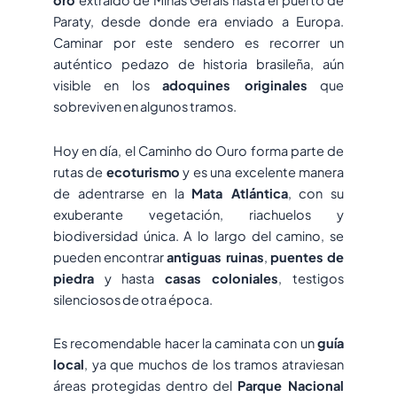
oro
extraído de Minas Gerais hasta el puerto de
Paraty, desde donde era enviado a Europa.
Caminar por este sendero es recorrer un
auténtico pedazo de historia brasileña, aún
visible en los
adoquines originales
que
sobreviven en algunos tramos.
Hoy en día, el Caminho do Ouro forma parte de
rutas de
ecoturismo
y es una excelente manera
de adentrarse en la
Mata Atlántica
, con su
exuberante vegetación, riachuelos y
biodiversidad única. A lo largo del camino, se
pueden encontrar
antiguas ruinas
,
puentes de
piedra
y hasta
casas coloniales
, testigos
silenciosos de otra época.
Es recomendable hacer la caminata con un
guía
local
, ya que muchos de los tramos atraviesan
áreas protegidas dentro del
Parque Nacional