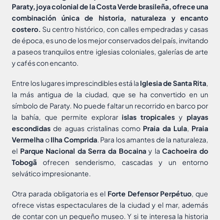
Paraty, joya colonial de la Costa Verde brasileña, ofrece una
combinación única de historia, naturaleza y encanto
costero.
Su centro histórico, con calles empedradas y casas
de época, es uno de los mejor conservados del país, invitando
a paseos tranquilos entre iglesias coloniales, galerías de arte
y cafés con encanto.
Entre los lugares imprescindibles está la
Iglesia de Santa Rita
,
la más antigua de la ciudad, que se ha convertido en un
símbolo de Paraty. No puede faltar un recorrido en barco por
la bahía, que permite explorar
islas tropicales
y
playas
escondidas
de aguas cristalinas como
Praia da Lula
,
Praia
Vermelha
o
Ilha Comprida
. Para los amantes de la naturaleza,
el
Parque Nacional da Serra da Bocaina
y la
Cachoeira do
Tobogã
ofrecen senderismo, cascadas y un entorno
selvático impresionante.
Otra parada obligatoria es el
Forte Defensor Perpétuo
, que
ofrece vistas espectaculares de la ciudad y el mar, además
de contar con un pequeño museo. Y si te interesa la historia