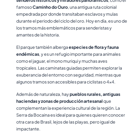
senderos históricos y miradores panorámicos
, como el
famoso
Caminho do Ouro
, una antigua ruta colonial
empedrada por donde transitaban esclavos y mulas
durante el periodo del ciclo del oro. Hoy en día, es uno de
los tramos más emblemáticos para senderistas y
amantes de la historia.
El parque también alberga
especies de flora y fauna
endémicas
, y es un refugio importante para animales
como el jaguar, el mono muriqui y muchas aves
tropicales. Las caminatas guiadas permiten explorar la
exuberancia del entorno con seguridad, mientras que
algunos tramos son accesibles para ciclistas o 4×4.
Además de naturaleza, hay
pueblos rurales, antiguas
haciendas y zonas de producción artesanal
que
complementan la experiencia cultural de la región. La
Serra da Bocaina es ideal para quienes quieren conocer
otra cara de Brasil, lejos de las playas, pero igual de
impactante.