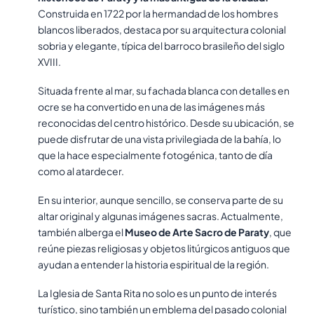
Construida en 1722 por la hermandad de los hombres
blancos liberados, destaca por su arquitectura colonial
sobria y elegante, típica del barroco brasileño del siglo
XVIII.
Situada frente al mar, su fachada blanca con detalles en
ocre se ha convertido en una de las imágenes más
reconocidas del centro histórico. Desde su ubicación, se
puede disfrutar de una vista privilegiada de la bahía, lo
que la hace especialmente fotogénica, tanto de día
como al atardecer.
En su interior, aunque sencillo, se conserva parte de su
altar original y algunas imágenes sacras. Actualmente,
también alberga el
Museo de Arte Sacro de Paraty
, que
reúne piezas religiosas y objetos litúrgicos antiguos que
ayudan a entender la historia espiritual de la región.
La Iglesia de Santa Rita no solo es un punto de interés
turístico, sino también un emblema del pasado colonial