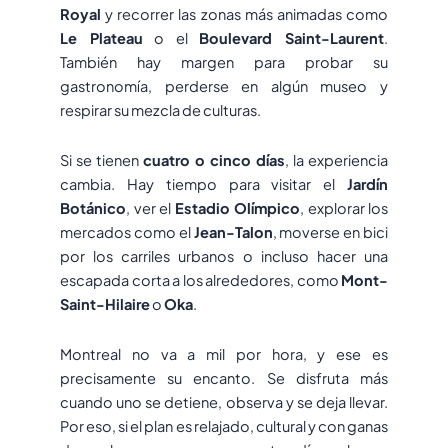
Royal
y recorrer las zonas más animadas como
Le Plateau
o el
Boulevard Saint-Laurent
.
También hay margen para probar su
gastronomía, perderse en algún museo y
respirar su mezcla de culturas.
Si se tienen
cuatro o cinco días
, la experiencia
cambia. Hay tiempo para visitar el
Jardín
Botánico
, ver el
Estadio Olímpico
, explorar los
mercados como el
Jean-Talon
, moverse en bici
por los carriles urbanos o incluso hacer una
escapada corta a los alrededores, como
Mont-
Saint-Hilaire
o
Oka
.
Montreal no va a mil por hora, y ese es
precisamente su encanto. Se disfruta más
cuando uno se detiene, observa y se deja llevar.
Por eso, si el plan es relajado, cultural y con ganas