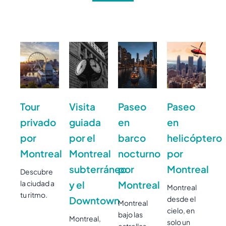
Tour
Visita
Paseo
Paseo
privado
guiada
en
en
por
por el
barco
helicóptero
Montreal
Montreal
nocturno
por
subterráneo
por
Montreal
Descubre
la ciudad a
y el
Montreal
Montreal
tu ritmo.
Downtown
desde el
Montreal
cielo, en
bajo las
Montreal,
solo un