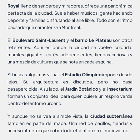
Royal
, lleno de senderos y miradores, ofrece una panorámica
perfecta de la ciudad. Suele haber músicos, gente haciendo
deporte y familias disfrutando al aire libre. Todo con el ritmo
pausado que caracteriza a Montreal.
El
Boulevard Saint-Laurent
y el
barrio Le Plateau
son otros
referentes. Aquí es donde la ciudad se vuelve colorida:
murales gigantes, cafés independientes, tiendas curiosas y
una mezcla de culturas que se nota en cada esquina.
Si buscas algo más visual, el
Estadio Olímpico
impone desde
lejos. Su arquitectura es discutida, pero no pasa
desapercibida. A su lado, el
Jardín Botánico
y el
Insectarium
forman un conjunto ideal para quien quiere un respiro verde
dentro del entorno urbano.
Y aunque no se vea a simple vista, la
ciudad subterránea
también es parte del mapa. Una red de pasillos, tiendas y
acceso al metro que cobra todo el sentido en pleno invierno.