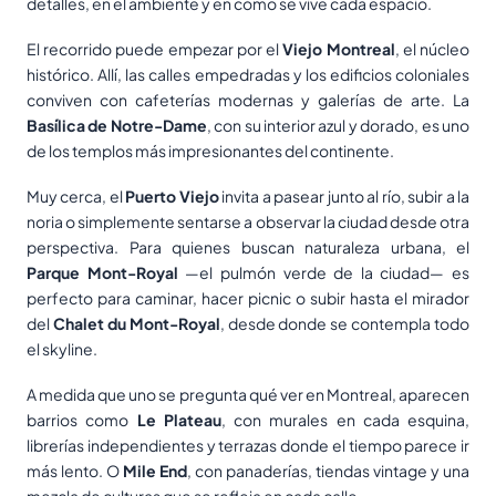
detalles, en el ambiente y en cómo se vive cada espacio.
El recorrido puede empezar por el
Viejo Montreal
, el núcleo
histórico. Allí, las calles empedradas y los edificios coloniales
conviven con cafeterías modernas y galerías de arte. La
Basílica de Notre-Dame
, con su interior azul y dorado, es uno
de los templos más impresionantes del continente.
Muy cerca, el
Puerto Viejo
invita a pasear junto al río, subir a la
noria o simplemente sentarse a observar la ciudad desde otra
perspectiva. Para quienes buscan naturaleza urbana, el
Parque Mont-Royal
—el pulmón verde de la ciudad— es
perfecto para caminar, hacer picnic o subir hasta el mirador
del
Chalet du Mont-Royal
, desde donde se contempla todo
el skyline.
A medida que uno se pregunta qué ver en Montreal, aparecen
barrios como
Le Plateau
, con murales en cada esquina,
librerías independientes y terrazas donde el tiempo parece ir
más lento. O
Mile End
, con panaderías, tiendas vintage y una