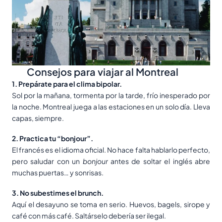
Consejos para viajar al Montreal
1. Prepárate para el clima bipolar.
Sol por la mañana, tormenta por la tarde, frío inesperado por
la noche. Montreal juega a las estaciones en un solo día. Lleva
capas, siempre.
2. Practica tu “bonjour”.
El francés es el idioma oficial. No hace falta hablarlo perfecto,
pero saludar con un
bonjour
antes de soltar el inglés abre
muchas puertas… y sonrisas.
3. No subestimes el brunch.
Aquí el desayuno se toma en serio. Huevos, bagels, sirope y
café con más café. Saltárselo debería ser ilegal.