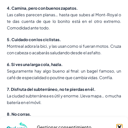
4. Camina, pero con buenos zapatos.
Las calles parecen planas… hasta que subes al Mont-Royal o
te das cuenta de que lo bonito está en el otro extremo.
Comodidad ante todo.
5. Cuidado con los ciclistas.
Montreal adora la bici, y las usan como si fueran motos. Cruza
con cabeza o acabarás saludando desde el asfalto.
6. Si ves una larga cola, hazla.
Seguramente hay algo bueno al final: un bagel famoso, un
café de especialidad o poutine que cambia vidas. Confía.
7. Disfruta del subterráneo, no te pierdas en él.
La ciudad subterránea es útil y enorme. Lleva mapa… o mucha
batería en el móvil.
8. No corras.
Montreal tiene su ritmo, más pausado, más amable. Aquí no
Gestionar consentimiento
hace falta verlo todo en un día. Respira, mira, disfruta.