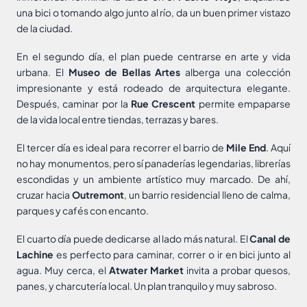
una bici o tomando algo junto al río, da un buen primer vistazo
de la ciudad.
En el segundo día, el plan puede centrarse en arte y vida
urbana. El
Museo de Bellas Artes
alberga una colección
impresionante y está rodeado de arquitectura elegante.
Después, caminar por la
Rue Crescent
permite empaparse
de la vida local entre tiendas, terrazas y bares.
El tercer día es ideal para recorrer el barrio de
Mile End
. Aquí
no hay monumentos, pero sí panaderías legendarias, librerías
escondidas y un ambiente artístico muy marcado. De ahí,
cruzar hacia
Outremont
, un barrio residencial lleno de calma,
parques y cafés con encanto.
El cuarto día puede dedicarse al lado más natural. El
Canal de
Lachine
es perfecto para caminar, correr o ir en bici junto al
agua. Muy cerca, el
Atwater Market
invita a probar quesos,
panes, y charcutería local. Un plan tranquilo y muy sabroso.