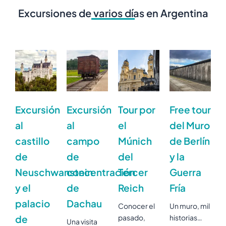
Excursiones de varios días en Argentina
Excursión
Excursión
Tour por
Free tour
al
al
el
del Muro
castillo
campo
Múnich
de Berlín
de
de
del
y la
Neuschwanstein
concentración
Tercer
Guerra
y el
de
Reich
Fría
palacio
Dachau
Conocer el
Un muro, mil
de
pasado,
historias…
Una visita