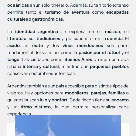
oceánicas
en un solo itinerario. Además, su territorio extenso
permite tanto el
turismo de aventura
como
escapadas
culturales o gastronómicas
.
La
identidad argentina
se expresa en su
música
, su
literatura
, sus
tradiciones
y, por supuesto, en su
comida
. El
asado
, el
mate
y los
vinos mendocinos
son parte
fundamental del viaje, así como la
pasión por el fútbol
y el
tango
. Las ciudades como
Buenos Aires
ofrecen una vida
urbana
intensa y cultural
, mientras que
pequeños pueblos
conservan costumbres auténticas.
Argentina también es un país accesible para distintos tipos de
viajeros. Hay opciones para
mochileros
,
parejas
,
familias
o
quienes buscan
lujo y confort
. Cada rincón tiene su
encanto
y un
ritmo distinto
, lo que permite personalizar cada
experiencia.