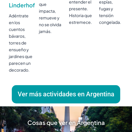
entender el
espías,
Linderhof
que
presente.
fugas y
impacta,
Historia que
tensión
Adéntrate
remueve y
estremece.
congelada.
en los
no se olvida
cuentos
jamás.
bávaros,
torres de
ensueño y
jardines que
parecen un
decorado.
Ver más actividades en Argentina
Cosas que ver en Argentina