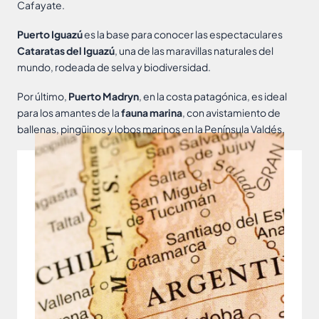
Cafayate.
Puerto Iguazú
es la base para conocer las espectaculares
Cataratas del Iguazú
, una de las maravillas naturales del
mundo, rodeada de selva y biodiversidad.
Por último,
Puerto Madryn
, en la costa patagónica, es ideal
para los amantes de la
fauna marina
, con avistamiento de
ballenas, pingüinos y lobos marinos en la Península Valdés.