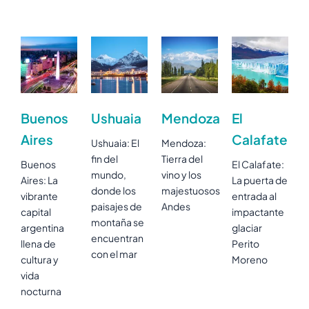
Buenos
Ushuaia
Mendoza
El
Aires
Calafate
Ushuaia: El
Mendoza:
fin del
Tierra del
Buenos
El Calafate:
mundo,
vino y los
Aires: La
La puerta de
donde los
majestuosos
vibrante
entrada al
paisajes de
Andes
capital
impactante
montaña se
argentina
glaciar
encuentran
llena de
Perito
con el mar
cultura y
Moreno
vida
nocturna