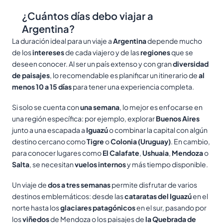
¿Cuántos días debo viajar a
Argentina?
La duración ideal para un viaje a
Argentina
depende mucho
de los
intereses
de cada viajero y de las
regiones
que se
deseen conocer. Al ser un país extenso y con gran
diversidad
de paisajes
, lo recomendable es planificar un itinerario de
al
menos 10 a 15 días
para tener una experiencia completa.
Si solo se cuenta con
una semana
, lo mejor es enfocarse en
una región específica: por ejemplo, explorar
Buenos Aires
junto a una escapada a
Iguazú
o combinar la capital con algún
destino cercano como
Tigre
o
Colonia (Uruguay)
. En cambio,
para conocer lugares como
El Calafate
,
Ushuaia
,
Mendoza
o
Salta
, se necesitan
vuelos internos
y más tiempo disponible.
Un viaje de
dos a tres semanas
permite disfrutar de varios
destinos emblemáticos: desde las
cataratas del Iguazú
en el
norte hasta los
glaciares patagónicos
en el sur, pasando por
los
viñedos
de Mendoza o los paisajes de
la Quebrada de