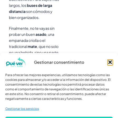
largos, los
buses de larga
distancia
son cómodos y
bien organizados.
Finalmente, no te vayas sin
probar un buen
asado
, una
empanada criolla o el
tradicional
mate
, que no solo
es una bebida, sino una parte
esencial de la cultura
Gestionar consentimiento
argentina.
Para ofrecer las mejores experiencias, utilizamos tecnologías como las
cookies para almacenar y/o acceder a la información del dispositivo. El
consentimiento de estas tecnologías nos permitirá procesar datos
como el comportamiento de navegación o las identificaciones únicas
en este sitio. No consentir o retirar el consentimiento, puede afectar
negativamente a ciertas características y funciones.
F
X
P
Gestionar los servicios
a
-
i
c
t
n
e
w
t