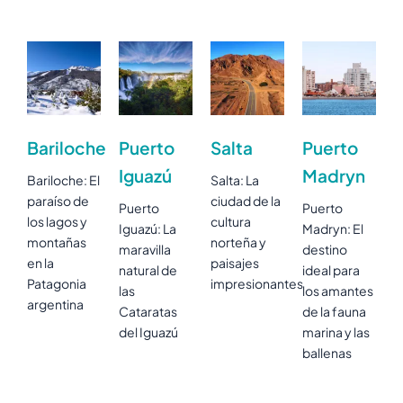
Bariloche
Puerto
Salta
Puerto
Iguazú
Madryn
Bariloche: El
Salta: La
paraíso de
ciudad de la
Puerto
Puerto
los lagos y
cultura
Iguazú: La
Madryn: El
montañas
norteña y
maravilla
destino
en la
paisajes
natural de
ideal para
Patagonia
impresionantes
las
los amantes
argentina
Cataratas
de la fauna
del Iguazú
marina y las
ballenas