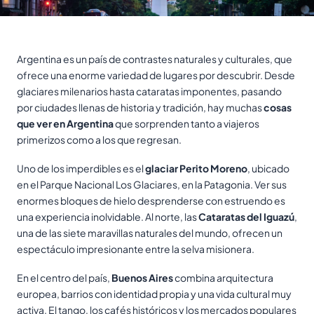
Argentina es un país de contrastes naturales y culturales, que
ofrece una enorme variedad de lugares por descubrir. Desde
glaciares milenarios hasta cataratas imponentes, pasando
por ciudades llenas de historia y tradición, hay muchas
cosas
que ver en Argentina
que sorprenden tanto a viajeros
primerizos como a los que regresan.
Uno de los imperdibles es el
glaciar Perito Moreno
, ubicado
en el Parque Nacional Los Glaciares, en la Patagonia. Ver sus
enormes bloques de hielo desprenderse con estruendo es
una experiencia inolvidable. Al norte, las
Cataratas del Iguazú
,
una de las siete maravillas naturales del mundo, ofrecen un
espectáculo impresionante entre la selva misionera.
En el centro del país,
Buenos Aires
combina arquitectura
europea, barrios con identidad propia y una vida cultural muy
activa. El tango, los cafés históricos y los mercados populares