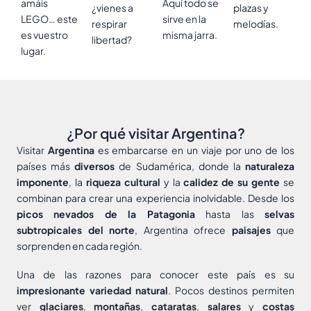
amáis
Aquí todo se
¿vienes a
plazas y
LEGO… este
sirve en la
respirar
melodías.
es vuestro
misma jarra.
libertad?
lugar.
¿Por qué visitar Argentina?
Visitar
Argentina
es embarcarse en un viaje por uno de los
países más
diversos
de Sudamérica, donde la
naturaleza
imponente
, la
riqueza cultural
y la
calidez de su gente
se
combinan para crear una experiencia inolvidable. Desde los
picos nevados de la Patagonia
hasta las
selvas
subtropicales del norte
, Argentina ofrece
paisajes
que
sorprenden en cada región.
Una de las razones para conocer este país es su
impresionante variedad natural
. Pocos destinos permiten
ver
glaciares
,
montañas
,
cataratas
,
salares
y
costas