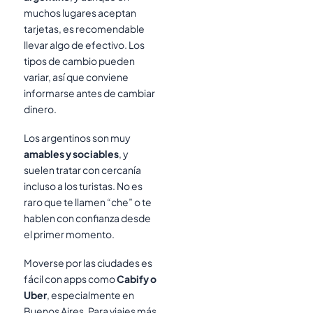
muchos lugares aceptan
tarjetas, es recomendable
llevar algo de efectivo. Los
tipos de cambio pueden
variar, así que conviene
informarse antes de cambiar
dinero.
Los argentinos son muy
amables y sociables
, y
suelen tratar con cercanía
incluso a los turistas. No es
raro que te llamen “che” o te
hablen con confianza desde
el primer momento.
Moverse por las ciudades es
fácil con apps como
Cabify o
Uber
, especialmente en
Buenos Aires. Para viajes más