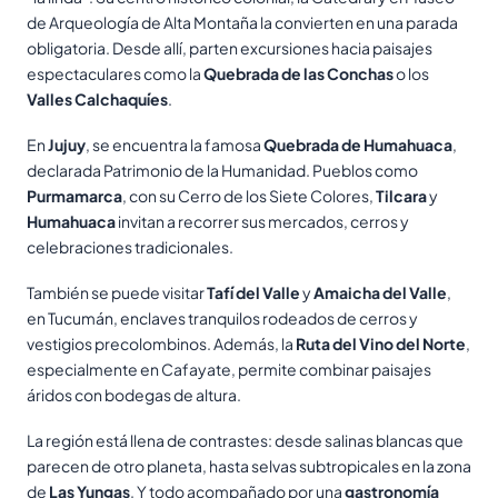
de Arqueología de Alta Montaña la convierten en una parada
obligatoria. Desde allí, parten excursiones hacia paisajes
espectaculares como la
Quebrada de las Conchas
o los
Valles Calchaquíes
.
En
Jujuy
, se encuentra la famosa
Quebrada de Humahuaca
,
declarada Patrimonio de la Humanidad. Pueblos como
Purmamarca
, con su Cerro de los Siete Colores,
Tilcara
y
Humahuaca
invitan a recorrer sus mercados, cerros y
celebraciones tradicionales.
También se puede visitar
Tafí del Valle
y
Amaicha del Valle
,
en Tucumán, enclaves tranquilos rodeados de cerros y
vestigios precolombinos. Además, la
Ruta del Vino del Norte
,
especialmente en Cafayate, permite combinar paisajes
áridos con bodegas de altura.
La región está llena de contrastes: desde salinas blancas que
parecen de otro planeta, hasta selvas subtropicales en la zona
de
Las Yungas
. Y todo acompañado por una
gastronomía