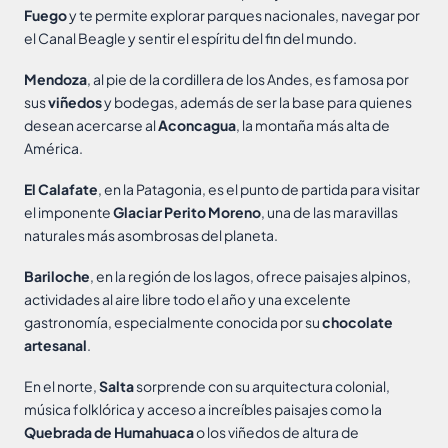
Fuego
y te permite explorar parques nacionales, navegar por
el Canal Beagle y sentir el espíritu del fin del mundo.
Mendoza
, al pie de la cordillera de los Andes, es famosa por
sus
viñedos
y bodegas, además de ser la base para quienes
desean acercarse al
Aconcagua
, la montaña más alta de
América.
El Calafate
, en la Patagonia, es el punto de partida para visitar
el imponente
Glaciar Perito Moreno
, una de las maravillas
naturales más asombrosas del planeta.
Bariloche
, en la región de los lagos, ofrece paisajes alpinos,
actividades al aire libre todo el año y una excelente
gastronomía, especialmente conocida por su
chocolate
artesanal
.
En el norte,
Salta
sorprende con su arquitectura colonial,
música folklórica y acceso a increíbles paisajes como la
Quebrada de Humahuaca
o los viñedos de altura de