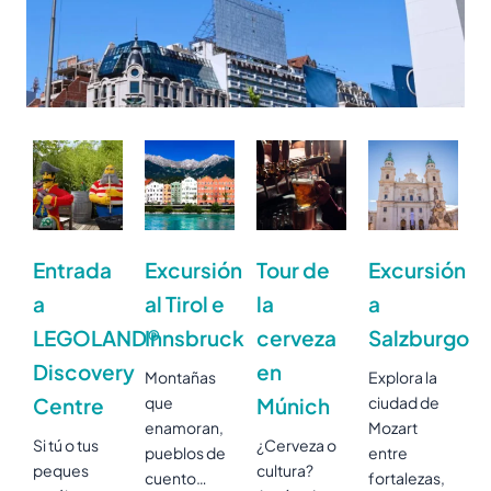
Entrada
Excursión
Tour de
Excursión
a
al Tirol e
la
a
LEGOLAND®
Innsbruck
cerveza
Salzburgo
Discovery
en
Montañas
Explora la
Centre
que
Múnich
ciudad de
enamoran,
Mozart
Si tú o tus
¿Cerveza o
pueblos de
entre
peques
cultura?
cuento…
fortalezas,