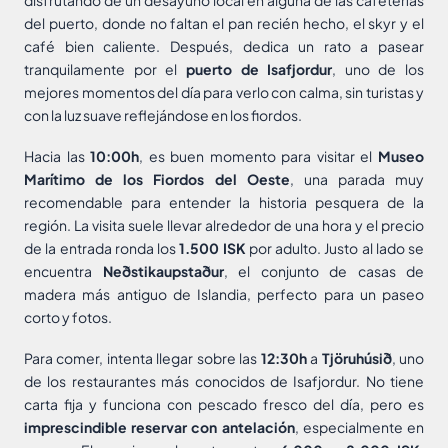
del puerto, donde no faltan el pan recién hecho, el skyr y el
café bien caliente. Después, dedica un rato a pasear
tranquilamente por el
puerto de Isafjordur
, uno de los
mejores momentos del día para verlo con calma, sin turistas y
con la luz suave reflejándose en los fiordos.
Hacia las
10:00h
, es buen momento para visitar el
Museo
Marítimo de los Fiordos del Oeste
, una parada muy
recomendable para entender la historia pesquera de la
región. La visita suele llevar alrededor de una hora y el precio
de la entrada ronda los
1.500 ISK
por adulto. Justo al lado se
encuentra
Neðstikaupstaður
, el conjunto de casas de
madera más antiguo de Islandia, perfecto para un paseo
corto y fotos.
Para comer, intenta llegar sobre las
12:30h
a
Tjöruhúsið
, uno
de los restaurantes más conocidos de Isafjordur. No tiene
carta fija y funciona con pescado fresco del día, pero es
imprescindible reservar con antelación
, especialmente en