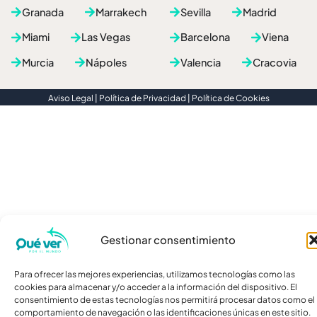
o
t
e
Granada
Marrakech
Sevilla
Madrid
k
e
s
-
r
t
Miami
Las Vegas
Barcelona
Viena
f
Murcia
Nápoles
Valencia
Cracovia
Aviso Legal
|
Política de Privacidad
|
Política de Cookies
Gestionar consentimiento
Para ofrecer las mejores experiencias, utilizamos tecnologías como las
cookies para almacenar y/o acceder a la información del dispositivo. El
consentimiento de estas tecnologías nos permitirá procesar datos como el
comportamiento de navegación o las identificaciones únicas en este sitio.