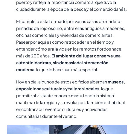
puerto y refleja la importancia comercial que tuvo la
ciudad durante la época de la pesca y el comercio danés.
El complejo está formado por varias casas de madera
pintadas de rojo oscuro, entre ellas antiguos almacenes,
oficinas comerciales y viviendas de comerciantes.
Pasear por aquí es como retroceder en el tiempo y
entender cómo era la vida en los remotos fiordos hace
más de 200 años.
El ambiente del lugar conserva una
autenticidad rara, sin demasiada intervención
moderna
, lo que lo hace aún más especial.
Hoy en día, algunos de estos edificios albergan
museos,
exposiciones culturales y talleres locales
, lo que
permite al visitante conocer más a fondo la historia
marítima de la región y su evolución. También es habitual
encontrar aquí eventos culturales y actividades
comunitarias durante el verano.