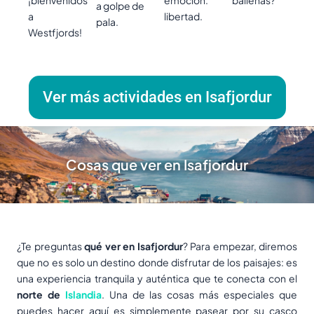
a golpe de
a
libertad.
pala.
Westfjords!
Ver más actividades en Isafjordur
Cosas que ver en Isafjordur
¿Te preguntas
qué ver en Isafjordur
? Para empezar, diremos
que no es solo un destino donde disfrutar de los paisajes: es
una experiencia tranquila y auténtica que te conecta con el
norte de
Islandia
. Una de las cosas más especiales que
puedes hacer aquí es simplemente pasear por su casco