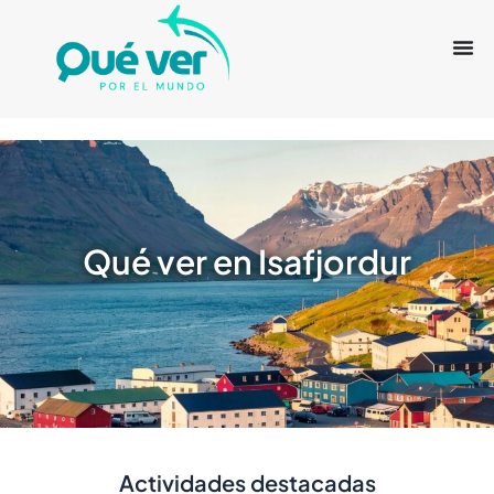
Ir
al
contenido
Qué ver en Isafjordur
Actividades destacadas