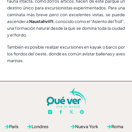
fauna intacta, como zorros árticos, hacen de este parque un
destino único para excursionistas experimentados. Para una
caminata más breve pero con excelentes vistas, se puede
ascender a
Naustahvilft
, conocido como el “Asiento del Troll”,
una formación natural desde la que se domina toda la ciudad
y el fiordo.
También es posible realizar excursiones en kayak o barco por
los fiordos del oeste, donde es común avistar ballenas y aves
marinas.
F
X
P
a
-
i
c
t
n
e
w
t
París
Londres
Nueva York
Roma
b
i
e
o
t
r