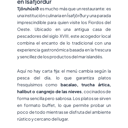
en Isafjordur
Tjöruhúsið
es mucho más que un restaurante: es
una institución culinaria en Ísafjörður y una parada
imprescindible para quien visite los Fiordos del
Oeste. Ubicado en una antigua casa de
pescadores del siglo XVIII, este acogedor local
combina el encanto de lo tradicional con una
experiencia gastronómica basada en la frescura
y sencillez de los productos del mar islandés.
Aquí no hay carta fija: el menú cambia según la
pesca del día, lo que garantiza platos
fresquísimos como
bacalao, trucha ártica,
halibut o cangrejo de las nieves
, cocinados de
forma sencilla pero sabrosa. Los platos se sirven
en formato buffet, lo que permite probar un
poco de todo mientras se disfruta del ambiente
rústico y cercano del lugar.