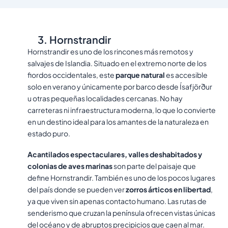
3. Hornstrandir
Hornstrandir es uno de los rincones más remotos y
salvajes de Islandia. Situado en el extremo norte de los
fiordos occidentales, este
parque natural
es accesible
solo en verano y únicamente por barco desde Ísafjörður
u otras pequeñas localidades cercanas. No hay
carreteras ni infraestructura moderna, lo que lo convierte
en un destino ideal para los amantes de la naturaleza en
estado puro.
Acantilados espectaculares, valles deshabitados y
colonias de aves marinas
son parte del paisaje que
define Hornstrandir. También es uno de los pocos lugares
del país donde se pueden ver
zorros árticos en libertad
,
ya que viven sin apenas contacto humano. Las rutas de
senderismo que cruzan la península ofrecen vistas únicas
del océano y de abruptos precipicios que caen al mar.