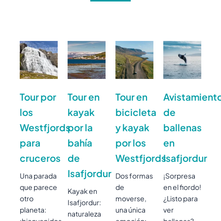
Tour por
Tour en
Tour en
Avistamient
los
kayak
bicicleta
de
Westfjords
por la
y kayak
ballenas
para
bahía
por los
en
cruceros
de
Westfjords
Isafjordur
Isafjordur
Una parada
Dos formas
¡Sorpresa
que parece
de
en el fiordo!
Kayak en
otro
moverse,
¿Listo para
Isafjordur:
planeta:
una única
ver
naturaleza
¡bienvenidos
emoción:
ballenas?