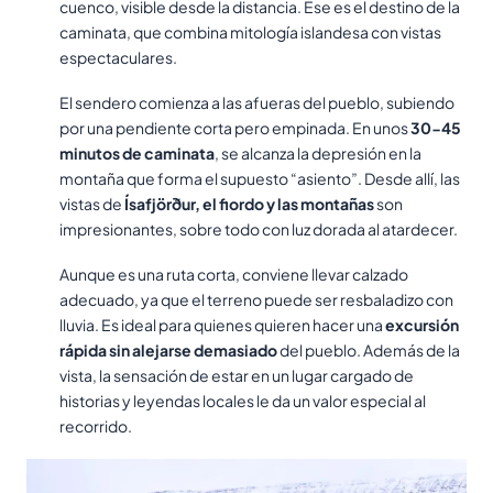
cuenco, visible desde la distancia. Ese es el destino de la
caminata, que combina mitología islandesa con vistas
espectaculares.
El sendero comienza a las afueras del pueblo, subiendo
por una pendiente corta pero empinada. En unos
30-45
minutos de caminata
, se alcanza la depresión en la
montaña que forma el supuesto “asiento”. Desde allí, las
vistas de
Ísafjörður, el fiordo y las montañas
son
impresionantes, sobre todo con luz dorada al atardecer.
Aunque es una ruta corta, conviene llevar calzado
adecuado, ya que el terreno puede ser resbaladizo con
lluvia. Es ideal para quienes quieren hacer una
excursión
rápida sin alejarse demasiado
del pueblo. Además de la
vista, la sensación de estar en un lugar cargado de
historias y leyendas locales le da un valor especial al
recorrido.