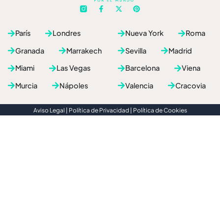
F
X
P
a
-
i
c
t
n
e
w
t
París
Londres
Nueva York
Roma
b
i
e
o
t
r
o
t
e
Granada
Marrakech
Sevilla
Madrid
k
e
s
-
r
t
Miami
Las Vegas
Barcelona
Viena
f
Murcia
Nápoles
Valencia
Cracovia
Aviso Legal
|
Política de Privacidad
|
Política de Cookies