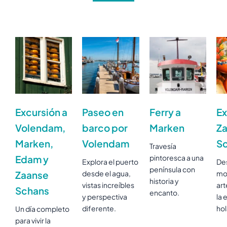
Excursión a
Paseo en
Ferry a
Ex
Volendam,
barco por
Marken
Z
Marken,
Volendam
S
Travesía
Edam y
pintoresca a una
Explora el puerto
De
península con
Zaanse
desde el agua,
mol
historia y
vistas increíbles
art
Schans
encanto.
y perspectiva
la 
diferente.
ho
Un día completo
para vivir la