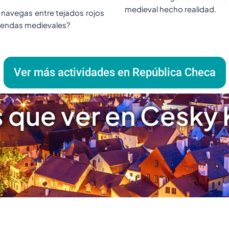
medieval hecho realidad.
i navegas entre tejados rojos
yendas medievales?
Ver más actividades en República Checa
 que ver en Cesky