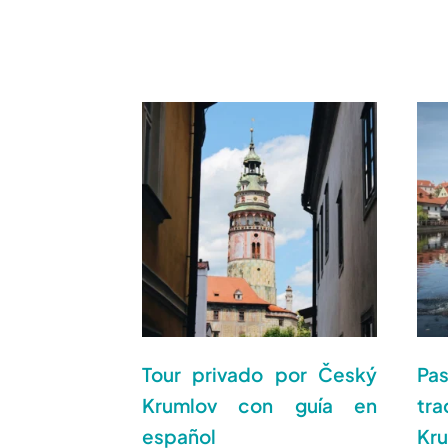
Tour privado por Český
P
Krumlov con guía en
tr
español
Kr