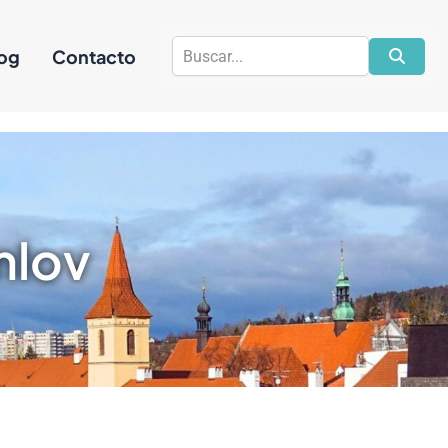
a
og
Contacto
mlov