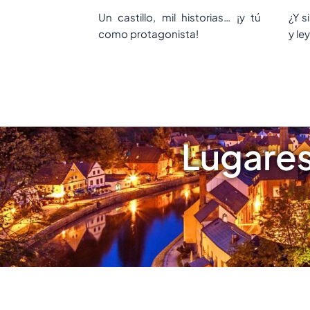
Un castillo, mil historias… ¡y tú
¿Y s
como protagonista!
y le
Lugares