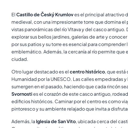
El
Castillo de Český Krumlov
es el principal atractivo 
medieval, con una impresionante torre que domina el p
vistas panorámicas del río Vltava y del casco antiguo.
explorar sus bellos jardines, galerías de arte y conoce
por sus patios y su torre es esencial para comprender 
emblemático. Además, la cercanía al río permite que el 
ciudad.
Otro lugar destacado es el
centro histórico
, que está
Humanidad por la UNESCO. Las calles empedradas y la
sumergen en el pasado, haciendo que cada rincón sea
Svornosti
es el corazón de este casco antiguo, rodead
edificios históricos. Caminar por el centro es como via
pintoresco y su ambiente relajado que invita a disfrutar
Además, la
Iglesia de San Vito
, ubicada cerca del casti