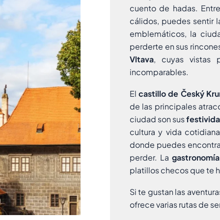
cuento de hadas. Entr
cálidos, puedes sentir l
emblemáticos, la ciu
perderte en sus rincone
Vltava
, cuyas vistas 
incomparables.
El
castillo de Český Kr
de las principales atrac
ciudad son sus
festivid
cultura y vida cotidian
donde puedes encontrar 
perder. La
gastronomía
platillos checos que te h
Si te gustan las aventura
ofrece varias rutas de 