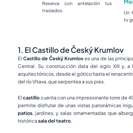
Mek
Reserva con antelación tus
traslados.
Un 
tu g
1. El Castillo de Český Krumlov
El
Castillo de Český Krumlov
es una de las princip
Central. Su construcción data del siglo XIII y, 
arquitectónicos, desde el gótico hasta el renacenti
del río Vltava, que serpentea a sus pies.
El
castillo
cuenta con una impresionante torre de 40
permite disfrutar de unas vistas panorámicas inig
patios
, jardines, y salas ornamentadas que alber
histórica
sala del teatro
.