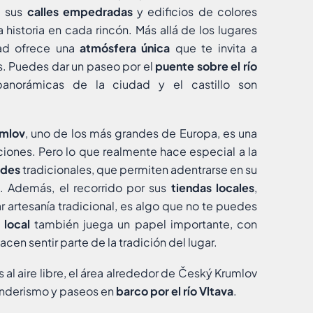
e sus
calles empedradas
y edificios de colores
a historia en cada rincón. Más allá de los lugares
dad ofrece una
atmósfera única
que te invita a
s. Puedes dar un paseo por el
puente sobre el río
panorámicas de la ciudad y el castillo son
umlov
, uno de los más grandes de Europa, es una
ciones. Pero lo que realmente hace especial a la
ades
tradicionales, que permiten adentrarse en su
a. Además, el recorrido por sus
tiendas locales
,
artesanía tradicional, es algo que no te puedes
 local
también juega un papel importante, con
acen sentir parte de la tradición del lugar.
s al aire libre, el área alrededor de Český Krumlov
senderismo y paseos en
barco por el río Vltava
.